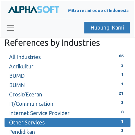
Mitra resmi odoo di Indonesia
Hubungi Kami
References by Industries
66
All Industries
2
Agrikultur
1
BUMD
1
BUMN
21
Grosir/Eceran
3
IT/Communication
8
Internet Service Provider
1
Other Services
3
Pendidikan