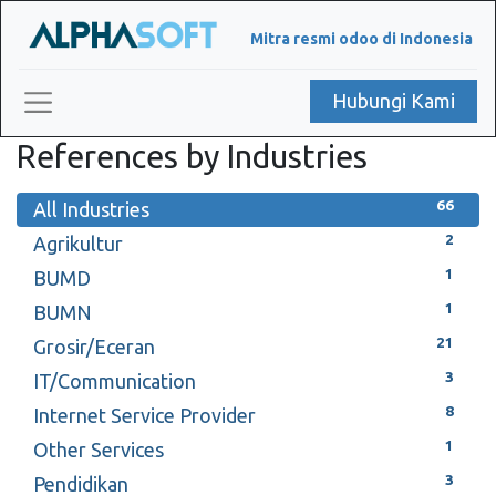
Mitra resmi odoo di Indonesia
Hubungi Kami
References by Industries
66
All Industries
2
Agrikultur
1
BUMD
1
BUMN
21
Grosir/Eceran
3
IT/Communication
8
Internet Service Provider
1
Other Services
3
Pendidikan