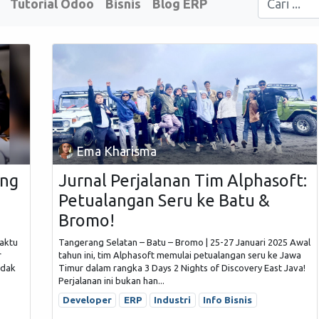
Tutorial Odoo
Bisnis
Blog ERP
Ema Kharisma
ang
Jurnal Perjalanan Tim Alphasoft:
Petualangan Seru ke Batu &
Bromo!
waktu
Tangerang Selatan – Batu – Bromo | 25-27 Januari 2025 Awal
r
tahun ini, tim Alphasoft memulai petualangan seru ke Jawa
idak
Timur dalam rangka 3 Days 2 Nights of Discovery East Java!
Perjalanan ini bukan han...
Developer
ERP
Industri
Info Bisnis