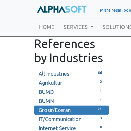
Mitra resmi odo
HOME
SERVICES
SOLUTION
References
by Industries
66
All Industries
2
Agrikultur
1
BUMD
1
BUMN
21
Grosir/Eceran
3
IT/Communication
8
Internet Service