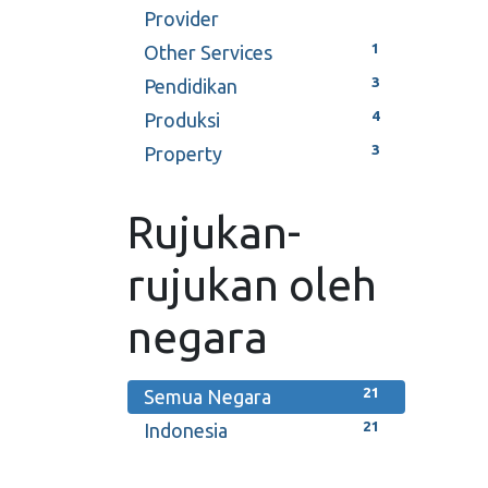
Provider
1
Other Services
3
Pendidikan
4
Produksi
3
Property
Rujukan-
rujukan oleh
negara
21
Semua Negara
21
Indonesia