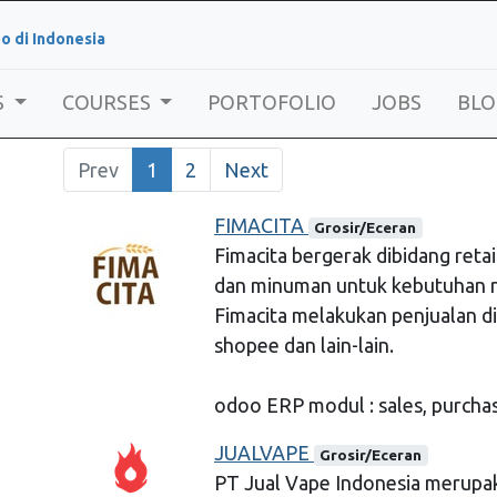
o di Indonesia
S
COURSES
PORTOFOLIO
JOBS
BLO
Prev
1
2
Next
FIMACITA
Grosir/Eceran
Fimacita bergerak dibidang retai
dan minuman untuk kebutuhan r
Fimacita melakukan penjualan di
shopee dan lain-lain.
odoo ERP modul : sales, purchas
JUALVAPE
Grosir/Eceran
PT Jual Vape Indonesia merupak